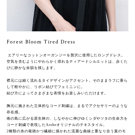
Forest Bloom Tired Dress
エアリーなコットンオーガンジーを贅沢に使用したロングドレス。
空気を含むようにやわらかく揺れるティアードシルエットは、歩くた
びに静かな余韻を残します。
襟元には細く流れるタイデザインがアクセント。そのままラフに垂ら
して軽やかに、リボン結びでフェミニンに。
結び方によってさまざまな表情をお楽しみいただけます。
胸元に施された立体的なコード刺繍は、まるでアクセサリーのような
存在感。
南の島に広がる原生林の、しなやかに伸びゆくシダやツタの生命力を
コード刺繍で表現したArobeオリジナルのテキスタイル。
2種類の糸の複雑かつ繊細に描かれた流麗な曲線と重なり合う葉のモ