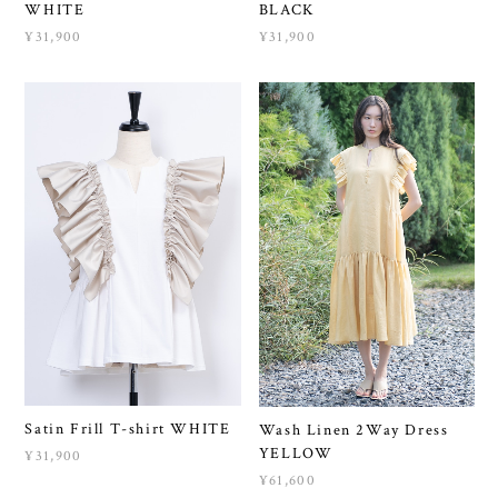
WHITE
BLACK
¥31,900
¥31,900
Satin Frill T-shirt WHITE
Wash Linen 2Way Dress
YELLOW
¥31,900
¥61,600