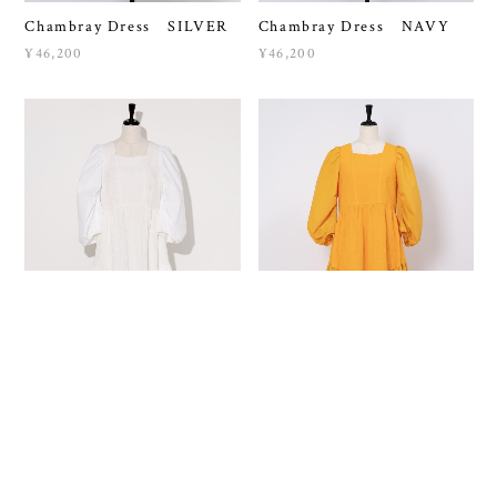
Chambray Dress SILVER
Chambray Dress NAVY
¥46,200
¥46,200
Bumpy Gather Dress Ⅱ
Bumpy Gather Dress Ⅱ
WHITE
ORANGE
¥46,200
¥46,200