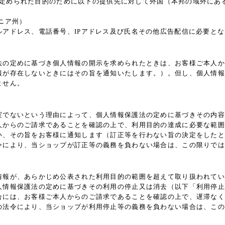
3)に定められた目的のために以下の提供先に対して外国（本邦の域外に
ォルニア州）
アドレス、電話番号、IPアドレス及び氏名その他広告配信に必要と
法の定めに基づき個人情報の開示を求められたときは、お客様ご本人か
報が存在しないときにはその旨を通知いたします。）。但し、個人情報
ません。
実でないという理由によって、個人情報保護法の定めに基づきその内容
人からのご請求であることを確認の上で、利用目的の達成に必要な範囲
い、その旨をお客様に通知します（訂正等を行わない旨の決定をしたと
令により、当ショップが訂正等の義務を負わない場合は、この限りでは
情報が、あらかじめ公表された利用目的の範囲を超えて取り扱われてい
人情報保護法の定めに基づきその利用の停止又は消去（以下「利用停止
合には、お客様ご本人からのご請求であることを確認の上で、遅滞なく
の法令により、当ショップが利用停止等の義務を負わない場合は、この