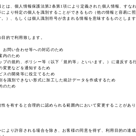
報とは、個人情報保護法第2条第1項により定義された個人情報、すな
等により特定の個人を識別することができるもの（他の情報と容易に照
す。）、もしくは個人識別符号が含まれる情報を意味するものとします
の目的で利用致します。
、お問い合わせ等への対応のため
案内のため
ョップの規約、ポリシー等（以下「規約等」といいます。）に違反する
の変更などを通知するため
ビスの開発等に役立てるため
個別を識別できない形式に加工した統計データを作成するため
的のため
連性を有すると合理的に認められる範囲内において変更することがあり
令により許容される場合を除き、お客様の同意を得ず、利用目的の達成