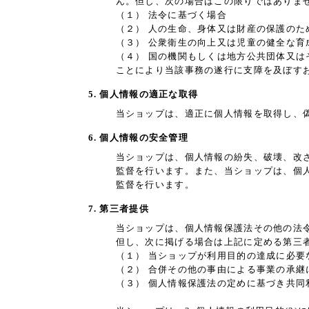
ん。但し、次の場合はこの限りではありま
（１） 法令に基づく場合
（２） 人の生命、身体又は財産の保護の
（３） 公衆衛生の向上又は児童の健全な
（４） 国の機関もしくは地方公共団体又
ことにより当該事務の遂行に支障を及ぼす
5. 個人情報の適正な取得
当ショップは、適正に個人情報を取得し、
6. 個人情報の安全管理
当ショップは、個人情報の紛失、破壊、改
監督を行います。また、当ショップは、個
監督を行います。
7. 第三者提供
当ショップは、個人情報保護法その他の法
但し、次に掲げる場合は上記に定める第三
（１） 当ショップが利用目的の達成に必
（２） 合併その他の事由による事業の承継
（３） 個人情報保護法の定めに基づき共同