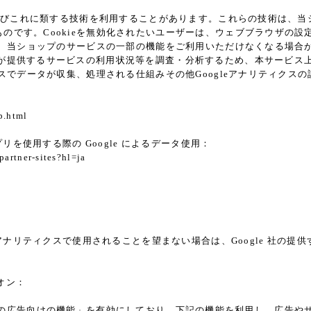
ie及びこれに類する技術を利用することがあります。これらの技術は、
です。Cookieを無効化されたいユーザーは、ウェブブラウザの設定
ると、当ショップのサービスの一部の機能をご利用いただけなくなる場合
供するサービスの利用状況等を調査・分析するため、本サービス上に Goo
クスでデータが収集、処理される仕組みその他Googleアナリティク
p.html
プリを使用する際の Google によるデータ使用：
partner-sites?hl=ja
a
アナリティクスで使用されることを望まない場合は、Google 社の提供す
ドオン：
ticsの広告向けの機能」を有効にしており、下記の機能を利用し、広告やサイト改