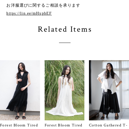
お洋服選びに関するご相談を承ります
https://lin.ee/mHxpbEF
Related Items
Forest Bloom Tired
Forest Bloom Tired
Cotton Gathered T-