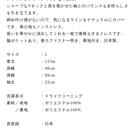
シャープなVネックと肩を覗かせた袖とのバランスも女性らしさ
を引き立てます。
締め付け感がないので、気になるラインをナチュラルにカバー
でき、着心地もノンストレス。
装いを華やかに演出してくれる一枚で着映えするドレスです。
脇ポケットあり。後ろファスナー明き。裏地付き。日本製。
サイズ ：2
着丈 ：125m
肩幅 ：40cm
身幅 ：99cm
袖丈 ：25cm
洗濯表示 ：ドライクリーニング
素材／表地 ：ポリエステル100%
／裏地 ：ポリエステル100%
原産国 ：日本