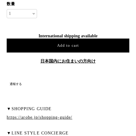
数量
International shipping available
Add to cart
日本国内にお住まいの方向け
通報する
▼SHOPPING GUIDE
https://arobe.jp/shopping-guide/
▼LINE STYLE CONCIERGE