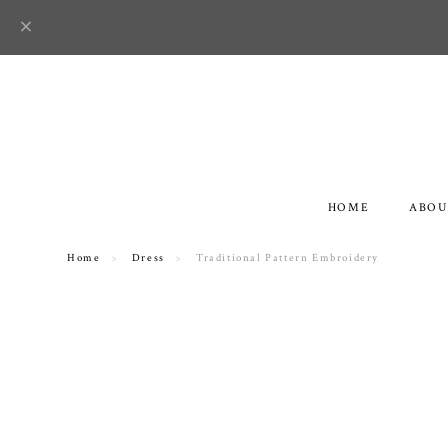
HOME
ABOU
Home
Dress
Traditional Pattern Embroidery