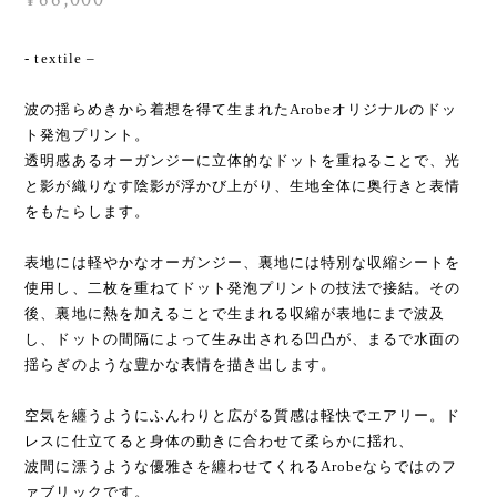
- textile –
波の揺らめきから着想を得て生まれたArobeオリジナルのドッ
ト発泡プリント。
透明感あるオーガンジーに立体的なドットを重ねることで、光
と影が織りなす陰影が浮かび上がり、生地全体に奥行きと表情
をもたらします。
表地には軽やかなオーガンジー、裏地には特別な収縮シートを
使用し、二枚を重ねてドット発泡プリントの技法で接結。その
後、裏地に熱を加えることで生まれる収縮が表地にまで波及
し、ドットの間隔によって生み出される凹凸が、まるで水面の
揺らぎのような豊かな表情を描き出します。
空気を纏うようにふんわりと広がる質感は軽快でエアリー。ド
レスに仕立てると身体の動きに合わせて柔らかに揺れ、
波間に漂うような優雅さを纏わせてくれるArobeならではのフ
ァブリックです。