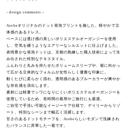
- design comments –
Arobeオリジナルのドット発泡プリントを施した、軽やかで立
体感のあるドレス。
ベースには透け感の美しいポリエステルオーガンジーを使用
し、空気を纏うようなエアリーなシルエットに仕上げました。
表情豊かな発泡ドットは、京都の熟練した職人技術によって生
み出された特別なテキスタイル。
ふんわりと丸みを持たせたボリュームスリーブや、裾に向かっ
て広がる立体的なフォルムが女性らしく優雅な印象に。
動くたびに柔らかく揺れ、透明感のあるブルーカラーが爽やか
な存在感を演出します。
素材には軽量でシワになりにくいポリエステルオーガンジーを
使用しているため、長時間の着用やご旅行にも最適。
ご自宅で手洗い可能なイージーケア仕様で、デイリーからリゾ
ート、特別なシーンまで幅広く活躍します。
甘さのあるドットモチーフを、Arobeらしいモダンで洗練され
たバランスに昇華した一着です。