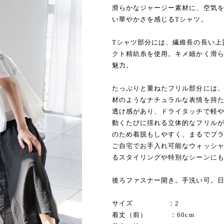
滑らかなジャージー素材に、空気を纏
い華やかさを感じるTシャツ。
Tシャツ部分には、繊維長の長い上
クト精紡糸を使用。キメ細かく滑
魅力。
たっぷりと重ねたフリル部分には
材のようなナチュラルな表情を持
透け感があり、ドライタッチで軽
動くたびに揺れる立体的なフリルが
のため着脱もしやすく、まるでブ
ご自宅でお手入れ可能なウォッシ
るスタイリングや特別なシーンに
後ろファスナー開き。手洗い可。
サイズ ：2
着丈（前） ：60cm