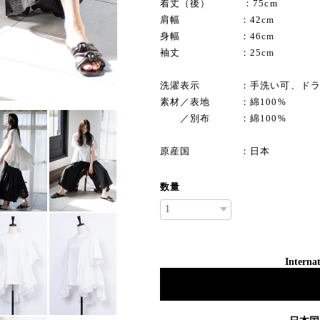
着丈（後） ：75cm
肩幅 ：42cm
身幅 ：46cm
袖丈 ：25cm
洗濯表示 ：手洗い可、ドラ
素材／表地 ：綿100%
／別布 ：綿100%
原産国 ：日本
数量
Internat