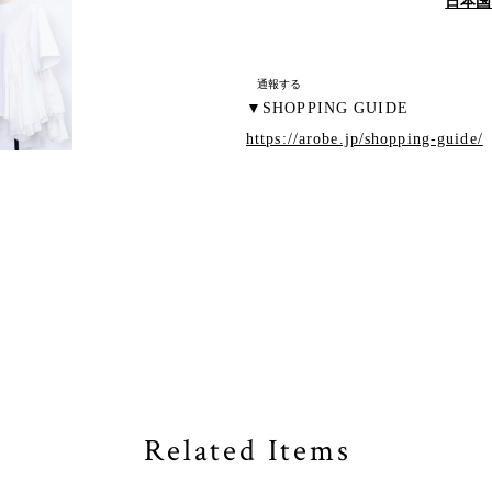
日本国
通報する
▼SHOPPING GUIDE
https://arobe.jp/shopping-guide/
Related Items