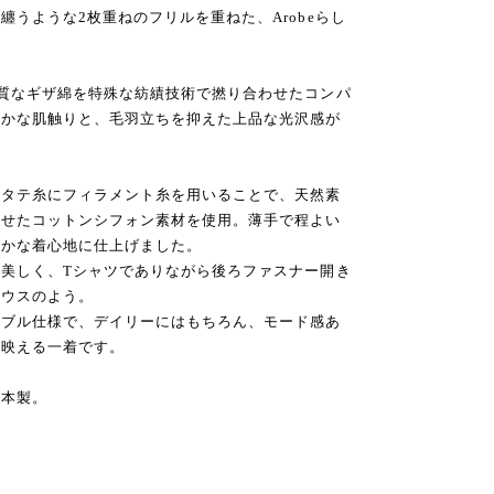
うような2枚重ねのフリルを重ねた、Arobeらし
質なギザ綿を特殊な紡績技術で撚り合わせたコンパ
らかな肌触りと、毛羽立ちを抑えた上品な光沢感が
、タテ糸にフィラメント糸を用いることで、天然素
たせたコットンシフォン素材を使用。薄手で程よい
やかな着心地に仕上げました。
美しく、Tシャツでありながら後ろファスナー開き
ラウスのよう。
ャブル仕様で、デイリーにはもちろん、モード感あ
も映える一着です。
日本製。