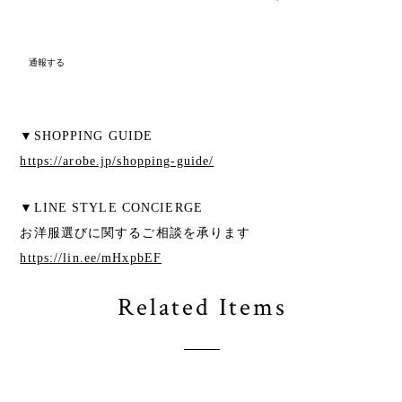
通報する
▼SHOPPING GUIDE
https://arobe.jp/shopping-guide/
▼LINE STYLE CONCIERGE
お洋服選びに関するご相談を承ります
https://lin.ee/mHxpbEF
Related Items