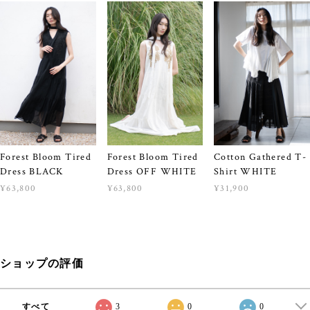
Forest Bloom Tired
Forest Bloom Tired
Cotton Gathered T-
Dress BLACK
Dress OFF WHITE
Shirt WHITE
¥63,800
¥63,800
¥31,900
ショップの評価
すべて
3
0
0