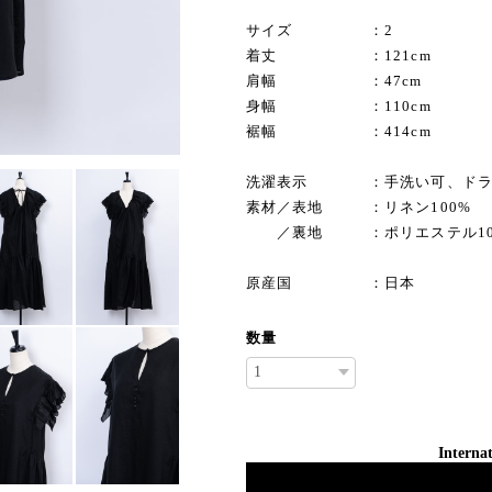
サイズ ：2
着丈 ：121cm
肩幅 ：47cm
身幅 ：110cm
裾幅 ：414cm
洗濯表示 ：手洗い可、ドラ
素材／表地 ：リネン100%
／裏地 ：ポリエステル10
原産国 ：日本
数量
Internat