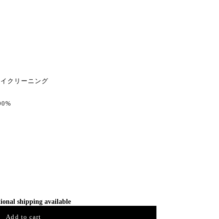
イクリーニング
0%
ional shipping available
Add to cart