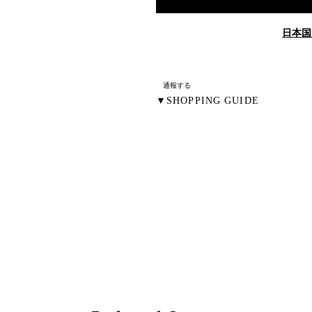
日本国
通報する
▼SHOPPING GUIDE