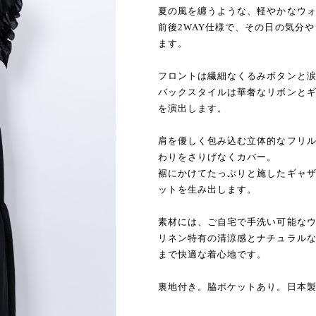
夏の風を纏うような、軽やかなウ
前後2WAY仕様で、その日の気分
ます。
フロントは繊細なくるみボタンと
バックスタイルは華奢なリボンと
を演出します。
肩を優しく包み込む立体的なフリ
わりをさりげなくカバー。
裾にかけてたっぷりと施したギャ
ットを生み出します。
素材には、ご自宅で手洗い可能な
リネン特有の清涼感とナチュラル
まで快適な着心地です。
裏地付き。脇ポケットあり。日本