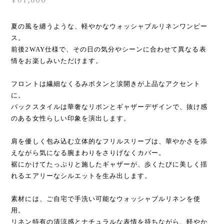
夏の風を纏うような、軽やかなウォッシャブルリネンワンピー
ス。
前後2WAY仕様で、その日の気分やシーンに合わせて異なる表
情をお楽しみいただけます。
フロントは繊細なくるみボタンと涙開きが上品なアクセント
に。
バックスタイルは華奢なリボンとギャザーデザインで、抜け感
のある女性らしい印象を演出します。
肩を優しく包み込む立体的なフリルスリーブは、華やかさを添
えながら気になる腕まわりをさりげなくカバー。
裾にかけてたっぷりと施したギャザーが、歩くたびに美しく揺
れるエアリーなシルエットを生み出します。
素材には、ご自宅で手洗い可能なウォッシャブルリネンを使
用。
リネン特有の清涼感とナチュラルな表情を持ちながら、軽やか