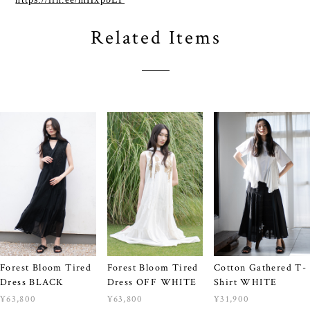
Related Items
Forest Bloom Tired
Forest Bloom Tired
Cotton Gathered T-
Dress BLACK
Dress OFF WHITE
Shirt WHITE
¥63,800
¥63,800
¥31,900