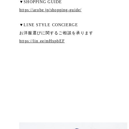
▼SHOPPING GUIDE
https://arobe.jp/shopping-guide/
▼LINE STYLE CONCIERGE
お洋服選びに関するご相談を承ります
https://lin.ee/mHxpbEF