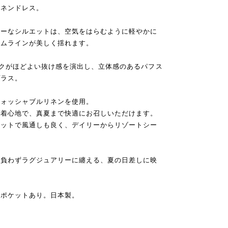
リネンドレス。
リーなシルエットは、空気をはらむように軽やかに
ヘムラインが美しく揺れます。
クがほどよい抜け感を演出し、立体感のあるパフス
プラス。
ウォッシャブルリネンを使用。
な着心地で、真夏まで快適にお召しいただけます。
エットで風通しも良く、デイリーからリゾートシー
気負わずラグジュアリーに纏える、夏の日差しに映
脇ポケットあり。日本製。