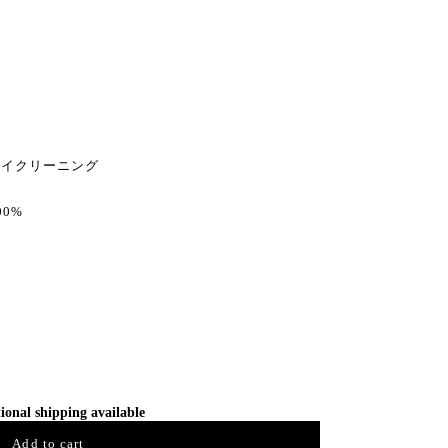
イクリーニング
0%
ional shipping available
Add to cart