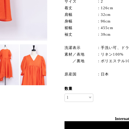
サイズ ：2
着丈 ：126cm
肩幅 ：32cm
身幅 ：96cm
裾幅 ：455cm
袖丈 ：39cm
洗濯表示 ：手洗い可、ドラ
素材／表地 ：リネン100%
／裏地 ：ポリエステル10
原産国 ：日本
数量
Internat