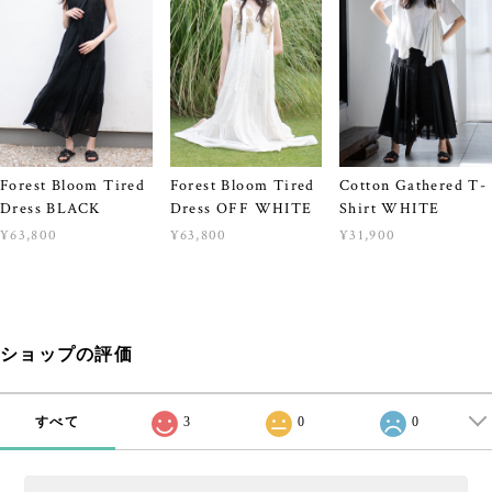
Forest Bloom Tired
Forest Bloom Tired
Cotton Gathered T-
Dress BLACK
Dress OFF WHITE
Shirt WHITE
¥63,800
¥63,800
¥31,900
ショップの評価
すべて
3
0
0