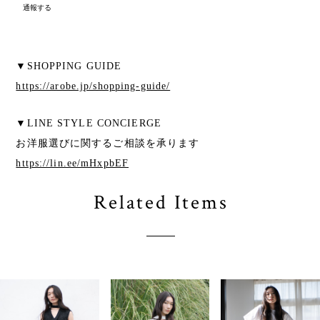
通報する
▼SHOPPING GUIDE
https://arobe.jp/shopping-guide/
▼LINE STYLE CONCIERGE
お洋服選びに関するご相談を承ります
https://lin.ee/mHxpbEF
Related Items