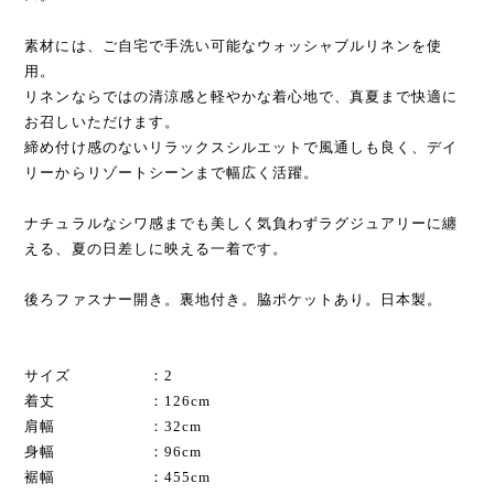
素材には、ご自宅で手洗い可能なウォッシャブルリネンを使
用。
リネンならではの清涼感と軽やかな着心地で、真夏まで快適に
お召しいただけます。
締め付け感のないリラックスシルエットで風通しも良く、デイ
リーからリゾートシーンまで幅広く活躍。
ナチュラルなシワ感までも美しく気負わずラグジュアリーに纏
える、夏の日差しに映える一着です。
後ろファスナー開き。裏地付き。脇ポケットあり。日本製。
サイズ ：2
着丈 ：126cm
肩幅 ：32cm
身幅 ：96cm
裾幅 ：455cm