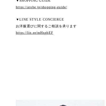
▼SHOPPING GUIDE
https://arobe.jp/shopping-guide/
▼LINE STYLE CONCIERGE
お洋服選びに関するご相談を承ります
https://lin.ee/mHxpbEF