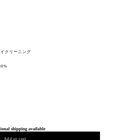
イクリーニング
0%
ional shipping available
Add to cart