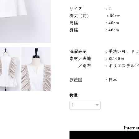
サイズ ：2
着丈（前） ：60cm
肩幅 ：40cm
身幅 ：46cm
洗濯表示 ：手洗い可、ドラ
素材／表地 ：綿100%
／別布 ：ポリエステル10
原産国 ：日本
数量
Internat