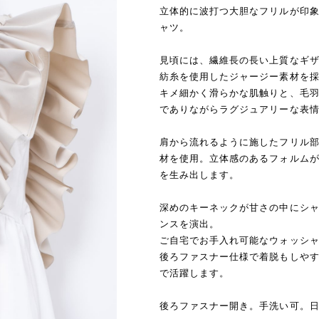
立体的に波打つ大胆なフリルが印象
ャツ。
見頃には、繊維長の長い上質なギ
紡糸を使用したジャージー素材を
キメ細かく滑らかな肌触りと、毛
でありながらラグジュアリーな表
肩から流れるように施したフリル
材を使用。立体感のあるフォルム
を生み出します。
深めのキーネックが甘さの中にシャ
ンスを演出。
ご自宅でお手入れ可能なウォッシ
後ろファスナー仕様で着脱もしや
で活躍します。
後ろファスナー開き。手洗い可。