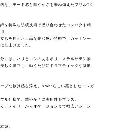
的な、モード感と華やかさを兼ね備えたフリルTシ
ザ綿を特殊な紡績技術で撚り合わせたコンパクト精
採用。
羽立ちを抑えた上品な光沢感が特徴で、カットソー
情に仕上げました。
部分には、ハリとコシのあるポリエステルサテン素
が美しく際立ち、動くたびにドラマティックな陰影
ープな抜け感を添え、Arobeらしい凛としたエレガ
ャブル仕様で、華やかさに実用性をプラス。
すく、デイリーからオケージョンまで幅広いシーン
日本製。